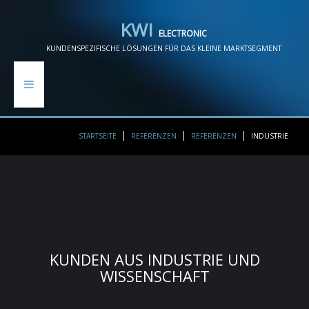
K
W
I
E
L
E
C
T
R
O
N
I
C
KUNDENSPEZIFISCHE LÖSUNGEN FÜR DAS KLEINE MARKTSEGMENT
HOME
STARTSEITE
REFERENZEN
REFERENZEN
INDUSTRIE
EIGENE PROJEKTE
REFERENZEN
LEISTUNGEN
KUNDEN
AUS
INDUSTRIE
UND
KONTAKT
WISSENSCHAFT