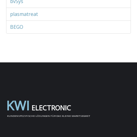
bvSys
plasmatreat
BEGO
K
W
I
E
L
E
C
T
R
O
N
I
C
KUNDENSPEZIFISCHE LÖSUNGEN FÜR DAS KLEINE MARKTSEGMET