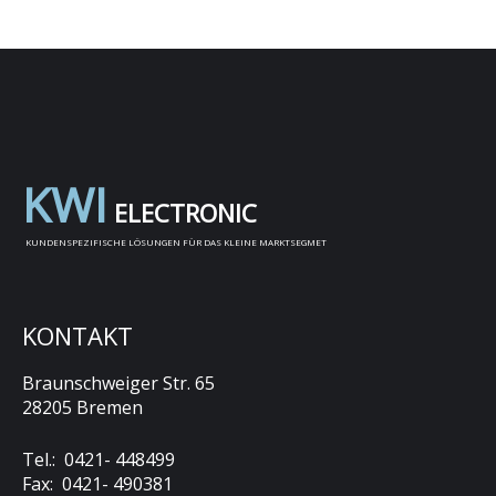
K
W
I
E
L
E
C
T
R
O
N
I
C
KUNDENSPEZIFISCHE LÖSUNGEN FÜR DAS KLEINE MARKTSEGMET
KONTAKT
Braunschweiger Str. 65
28205 Bremen
Tel.: 0421- 448499
Fax: 0421- 490381