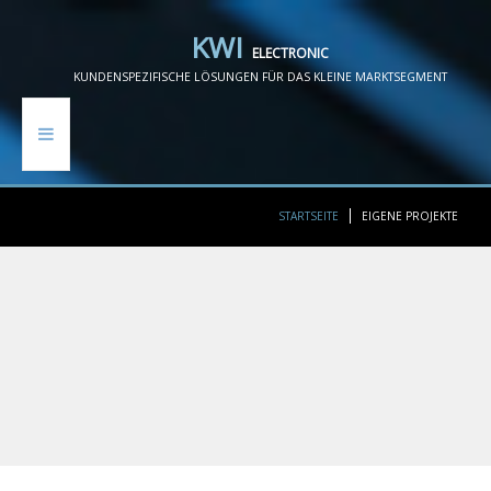
K
W
I
E
L
E
C
T
R
O
N
I
C
KUNDENSPEZIFISCHE LÖSUNGEN FÜR DAS KLEINE MARKTSEGMENT
HOME
STARTSEITE
EIGENE PROJEKTE
EIGENE PROJEKTE
REFERENZEN
LEISTUNGEN
KONTAKT